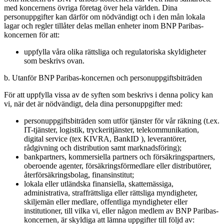
med koncernens övriga företag över hela världen. Dina
personuppgifter kan därför om nödvändigt och i den mån lokala
lagar och regler tillåter delas mellan enheter inom BNP Paribas-
koncernen för att:
uppfylla våra olika rättsliga och regulatoriska skyldigheter
som beskrivs ovan.
b. Utanför BNP Paribas-koncernen och personuppgiftsbiträden
För att uppfylla vissa av de syften som beskrivs i denna policy kan
vi, när det är nödvändigt, dela dina personuppgifter med:
personuppgiftsbiträden som utför tjänster för vår räkning (t.ex.
IT-tjänster, logistik, tryckeritjänster, telekommunikation,
digital service (tex KIVRA, BankID ), leverantörer,
rådgivning och distribution samt marknadsföring);
bankpartners, kommersiella partners och försäkringspartners,
oberoende agenter, försäkringsförmedlare eller distributörer,
återförsäkringsbolag, finansinstitut;
lokala eller utländska finansiella, skattemässiga,
administrativa, straffrättsliga eller rättsliga myndigheter,
skiljemän eller medlare, offentliga myndigheter eller
institutioner, till vilka vi, eller någon medlem av BNP Paribas-
koncernen, är skyldiga att lämna uppgifter till följd av: