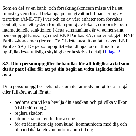
Som en del av en bank- och försäkringskoncern måste vi ha ett
robust system för att bekämpa penningtvätt och finansiering av
terrorism (AML/TF) i var och en av våra enheter som förvaltas
centralt, samt ett system för tillämpning av lokala, europeiska och
internationella sanktioner. I detta sammanhang är vi gemensamt
personuppgiftsansvariga med BNP Paribas SA, moderbolaget i BNP
Paribas-koncernen (termen ”Vi” i detta avsnitt omfattar även BNP
Paribas SA). De personuppgiftsbehandlingar som utförs för att
uppfylla dessa rättsliga skyldigheter beskrivs i detalj i
bilaga 2
.
3.2. Dina personuppgifter behandlas för att fullgöra avtal som
du är part i eller för att på din begäran vidta åtgärder inför
avtal
Dina personuppgifter behandlas om det är nödvändigt för att ingå
eller fullgöra avtal för att:
bedöma om vi kan bevilja din ansökan och på vilka villkor
(riskbedömning);
reglera skador;
administration av din försäkring;
för att identifiera dig som kund, kommunicera med dig och
tillhandahålla relevant information till dig.