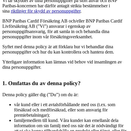
Vi tar skyddet av dina personuppgifter på stort allvar och BNP
Paribas-koncernen har därför antagit strikta bestämmelser i
sina
riktlinjer för skydd av personuppgifter
.
BNP Paribas Cardif Försäkring AB och/eller BNP Paribas Cardif
Livförsäkring AB (”Vi”) ansvarar i egenskap av
personuppgiftsansvarig, för att samla in och behandla dina
personuppgifter inom vår försäkringsverksamhet.
Syftet med denna policy är att förklara hur vi behandlar dina
personuppgifter och hur du kan kontrollera och hantera dem.
Ytterligare information kan lämnas vid behov vid insamlingen av
dina personuppgifter.
1. Omfattas du av denna policy?
Denna policy gäller dig (”Du”) om du är:
vår kund eller i ett avtalsförhållande med oss (t.ex. som
försäkrad och medförsäkrad, eller som ansvarig för
premiebetalningar);
familjemedlem till kund. Våra kunder kan emellanåt dela
information om sin familj med oss när det är nödvändigt för
att vi ska kunna tillhandahålla en produkt eller tjänst, eller för