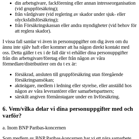
din arbetsgivare, fackförening eller annan intresseorganisation
(vid gruppförsäkring);
från vårdgivare (vid reglering av skador under sjuk- eller
olycksfallsförsäkring);
från Försäkringskassan eller andra myndigheter (vid behov för
att reglera skador).
I vissa fall samlar vi även in personuppgifter om dig även om du
ännu inte själv haft eller kommer att ha någon direkt kontakt med
oss. Detta gäller t ex i de fall där vi erhåller dina personuppgifter
från din arbetsgivare/företag eller från någon av våra
förmedlare/distributörer om du t ex är:
försäkrad, ansluten till gruppförsäkring utan föregående
försäkringsansökan;
aktieägare, medlem i ledning eller styrelse, eller anställd hos
någon av våra leverantörer eller samarbetspartners;
särskilt angiven förmånstagare under en livförsäkring.
6. Vem/vilka delar vi dina personuppgifter med och
varför?
a. Inom BNP Paribas-koncernen
Som medlem av BNP Paribas-koncernen har vi ett nära samarbete