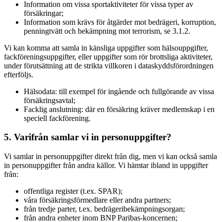
Information om vissa sportaktiviteter för vissa typer av
försäkringar;
Information som krävs för åtgärder mot bedrägeri, korruption,
penningtvätt och bekämpning mot terrorism, se 3.1.2.
Vi kan komma att samla in känsliga uppgifter som hälsouppgifter,
fackföreningsuppgifter, eller uppgifter som rör brottsliga aktiviteter,
under förutsättning att de strikta villkoren i dataskyddsförordningen
efterföljs.
Hälsodata: till exempel för ingående och fullgörande av vissa
försäkringsavtal;
Facklig anslutning: där en försäkring kräver medlemskap i en
speciell fackförening.
5. Varifrån samlar vi in personuppgifter?
Vi samlar in personuppgifter direkt från dig, men vi kan också samla
in personuppgifter från andra källor. Vi hämtar ibland in uppgifter
från:
offentliga register (t.ex. SPAR);
våra försäkringsförmedlare eller andra partners;
från tredje parter, t.ex. bedrägeribekämpningsorgan;
från andra enheter inom BNP Paribas-koncernen;