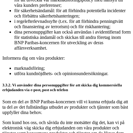
våra kunders preferenser;
för säkerhetsändamål: för att förhindra potentiella incidenter
och förbättra säkerhetshanteringen;
i regelefterlevnadssyfte (t.ex. för att förhindra penningtvätt
och finansiering av terrorism) och för riskhantering;
dina personuppgifter kan också användas i avidentifierad form
för statistiska ändamål och skickas till andra företag inom
BNP Paribas-koncernen för utveckling av deras
affärsverksamhet.
Informera dig om våra produkter:
marknadsföring;
utföra kundnöjdhets- och opinionsundersökningar.
3.3.2. Vi använder dina personuppgifter för att skicka dig kommersiella
erbjudanden via e-post, post och telefon
Som en del av BNP Paribas-koncernen vill vi kunna erbjuda dig att
ta del av det fullständiga utbudet av produkter och tjänster som bäst
uppfyller dina behov.
Som kund hos oss, och såvida du inte motsätter dig det, kan vi på
elektronisk väg skicka dig erbjudanden om våra produkter och