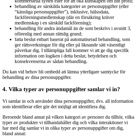
kommersiella syften eller för att öka kunskapen om din profil;
behandling av särskilda kategorier av personuppgifter (eller
“känsliga personuppgifter”), inklusive, hälsodata,
fackföreningsmedlemskap (där en försäkring kräver
medlemskap i en särskild fackförening);
behandling för andra ändamål än de som beskrivs i avsnitt 3,
oförenlig med annan rättslig grund;
fatta beslut enbart baserat på automatiserad behandling, som
ger rättsverkningar för dig eller på liknande sätt väsentligt
påverkar dig. I tillämpliga fall kommer vi att ge dig specifik
information om logiken i detta beslut, betydelsen och
konsekvenserna av sådan behandling.
Du kan vid behov bli ombedd att lämna ytterligare samtycke för
behandling av dina personuppgifter.
4. Vilka typer av personuppgifter samlar vi in?
Vi samlar in och använder dina personuppgifter, dvs. all information
som identifierar eller gör det möjligt att identifiera dig.
Beroende bland annat på vilken kategori av personer du tillhör, vilka
typer av produkter vi tillhandahåller dig och vilka interaktioner vi
har med dig samlar vi in olika typer av personuppgifter om dig,
bland annat: