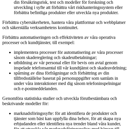
din försäkringsrisk, test och modeller för forskning och
utveckling i syfte att förbättra vårt riskhanteringssystem eller
förbättra befintliga produkter eller utveckla nya produkter.
Förbättra cybersäkerheten, hantera våra plattformar och webbplatser
och säkerställa verksamhetens kontinuitet.
Förbättra automatiseringen och effektiviteten av våra operativa
processer och kundtjänster, till exempel:
implementera processer för automatisering av våra processer
såsom skadereglering och skadeutbetalningar;
utbildning av vår personal eller för bevis om avtal genom
inspelade telefonsamtal till vår kundtjänst och skadeavdelning;
spårning av dina förfrågningar och förbättring av din
tillfredsställelse baserat på personuppgifter som samlats in
under våra interaktioner med dig såsom telefoninspelningar
och e-postmeddelanden.
Genomföra statistiska studier och utveckla förutbestämbara och
beskrivande modeller för:
marknadsföringssyfte: för att identifiera de produkter och
tjänster som bäst kan uppfylla dina behov, för att skapa nya
erbjudanden eller identifiera nya trender bland våra kunder,
för att utveckla vår marknadsföringspolicy med hänsyn till