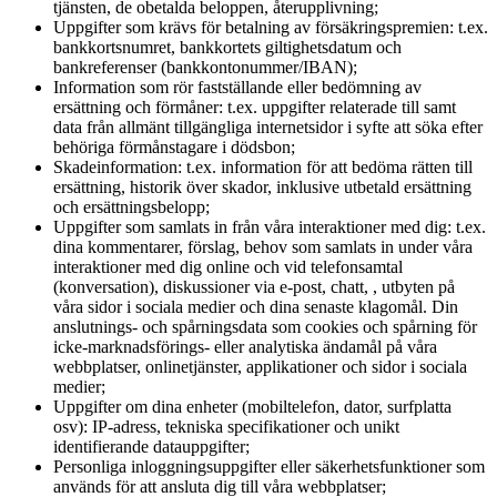
tjänsten, de obetalda beloppen, återupplivning;
Uppgifter som krävs för betalning av försäkringspremien: t.ex.
bankkortsnumret, bankkortets giltighetsdatum och
bankreferenser (bankkontonummer/IBAN);
Information som rör fastställande eller bedömning av
ersättning och förmåner: t.ex. uppgifter relaterade till samt
data från allmänt tillgängliga internetsidor i syfte att söka efter
behöriga förmånstagare i dödsbon;
Skadeinformation: t.ex. information för att bedöma rätten till
ersättning, historik över skador, inklusive utbetald ersättning
och ersättningsbelopp;
Uppgifter som samlats in från våra interaktioner med dig: t.ex.
dina kommentarer, förslag, behov som samlats in under våra
interaktioner med dig online och vid telefonsamtal
(konversation), diskussioner via e-post, chatt, , utbyten på
våra sidor i sociala medier och dina senaste klagomål. Din
anslutnings- och spårningsdata som cookies och spårning för
icke-marknadsförings- eller analytiska ändamål på våra
webbplatser, onlinetjänster, applikationer och sidor i sociala
medier;
Uppgifter om dina enheter (mobiltelefon, dator, surfplatta
osv): IP-adress, tekniska specifikationer och unikt
identifierande datauppgifter;
Personliga inloggningsuppgifter eller säkerhetsfunktioner som
används för att ansluta dig till våra webbplatser;