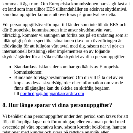
komma att äga rum. Om Europeiska kommissionen har slagit fast att
ett land som inte tillhör EES tillhandahåller en adekvat skyddsnivå,
kan dina uppgifter komma att överföras på grundval av detta.
För personuppgiftsöverföringar till länder som inte tillhör EES och
där Europeiska kommissionen inte anser skyddsnivån vara
tillräcklig, kommer vi antingen att förlita oss på ett undantag som är
tillämpligt på den specifika situationen (t.ex. om överföringen är
nödvändig för att fullgöra vårt avtal med dig, såsom när vi gör en
internationell betalning) eller implementera en av följande
skyddsåtgärder för att säkerställa skyddet av dina personuppgifter:
Standardavtalsklausuler som har godkänts av Europeiska
kommissionen;
Bindande företagsbestämmelser. Om du vill få ta del av en
kopia av dessa skyddsåtgärder eller information om var de
finns tillgängliga kan du skicka en skriftlig begäran
till
nordicdpo@bnpparibascardif.com
8. Hur länge sparar vi dina personuppgifter?
Vi behåller dina personuppgifter under den period som krävs för att
följa tillämpliga lagar och förordningar, eller en annan period med
avseende på våra operativa krav, såsom korrekt bokföring, hantera
relationer med kunder och svara på rättsliga anspråk eller