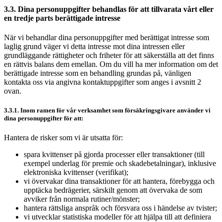
3.3. Dina personuppgifter behandlas för att tillvarata vårt eller
en tredje parts berättigade intresse
När vi behandlar dina personuppgifter med berättigat intresse som
laglig grund väger vi detta intresse mot dina intressen eller
grundläggande rättigheter och friheter för att säkerställa att det finns
en rättvis balans dem emellan. Om du vill ha mer information om det
berättigade intresse som en behandling grundas på, vänligen
kontakta oss via angivna kontaktuppgifter som anges i avsnitt 2
ovan.
3.3.1. Inom ramen för vår verksamhet som försäkringsgivare använder vi
dina personuppgifter för att:
Hantera de risker som vi är utsatta för:
spara kvittenser på gjorda processer eller transaktioner (till
exempel underlag för premie och skadebetalningar), inklusive
elektroniska kvittenser (verifikat);
vi övervakar dina transaktioner för att hantera, förebygga och
upptäcka bedrägerier, särskilt genom att övervaka de som
avviker från normala rutiner/mönster;
hantera rättsliga anspråk och försvara oss i händelse av tvister;
vi utvecklar statistiska modeller för att hjälpa till att definiera