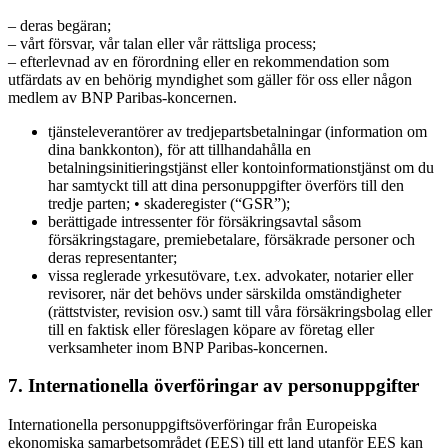
– deras begäran;
– vårt försvar, vår talan eller vår rättsliga process;
– efterlevnad av en förordning eller en rekommendation som
utfärdats av en behörig myndighet som gäller för oss eller någon
medlem av BNP Paribas-koncernen.
tjänsteleverantörer av tredjepartsbetalningar (information om
dina bankkonton), för att tillhandahålla en
betalningsinitieringstjänst eller kontoinformationstjänst om du
har samtyckt till att dina personuppgifter överförs till den
tredje parten; • skaderegister (“GSR”);
berättigade intressenter för försäkringsavtal såsom
försäkringstagare, premiebetalare, försäkrade personer och
deras representanter;
vissa reglerade yrkesutövare, t.ex. advokater, notarier eller
revisorer, när det behövs under särskilda omständigheter
(rättstvister, revision osv.) samt till våra försäkringsbolag eller
till en faktisk eller föreslagen köpare av företag eller
verksamheter inom BNP Paribas-koncernen.
7. Internationella överföringar av personuppgifter
Internationella personuppgiftsöverföringar från Europeiska
ekonomiska samarbetsområdet (EES) till ett land utanför EES kan