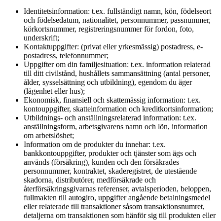
Identitetsinformation: t.ex. fullständigt namn, kön, födelseort
och födelsedatum, nationalitet, personnummer, passnummer,
körkortsnummer, registreringsnummer för fordon, foto,
underskrift;
Kontaktuppgifter: (privat eller yrkesmässig) postadress, e-
postadress, telefonnummer;
Uppgifter om din familjesituation: t.ex. information relaterad
till ditt civilstånd, hushållets sammansättning (antal personer,
ålder, sysselsättning och utbildning), egendom du äger
(lägenhet eller hus);
Ekonomisk, finansiell och skattemässig information: t.ex.
kontouppgifter, skatteinformation och kreditkortsinformation;
Utbildnings- och anställningsrelaterad information: t.ex.
anställningsform, arbetsgivarens namn och lön, information
om arbetslöshet;
Information om de produkter du innehar: t.ex.
bankkontouppgifter, produkter och tjänster som ägs och
används (försäkring), kunden och den försäkrades
personnummer, kontraktet, skaderegistret, de utestående
skadorna, distributörer, medförsäkrade och
återförsäkringsgivarnas referenser, avtalsperioden, beloppen,
fullmakten till autogiro, uppgifter angående betalningsmedel
eller relaterade till transaktioner såsom transaktionsnumret,
detaljerna om transaktionen som hänför sig till produkten eller