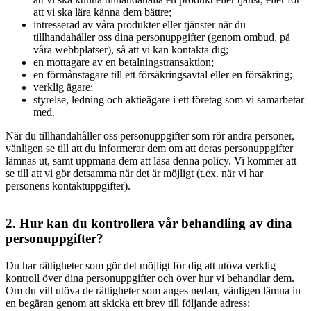
att vi ska lära känna dem bättre;
intresserad av våra produkter eller tjänster när du
tillhandahåller oss dina personuppgifter (genom ombud, på
våra webbplatser), så att vi kan kontakta dig;
en mottagare av en betalningstransaktion;
en förmånstagare till ett försäkringsavtal eller en försäkring;
verklig ägare;
styrelse, ledning och aktieägare i ett företag som vi samarbetar
med.
När du tillhandahåller oss personuppgifter som rör andra personer,
vänligen se till att du informerar dem om att deras personuppgifter
lämnas ut, samt uppmana dem att läsa denna policy. Vi kommer att
se till att vi gör detsamma när det är möjligt (t.ex. när vi har
personens kontaktuppgifter).
2. Hur kan du kontrollera vår behandling av dina
personuppgifter?
Du har rättigheter som gör det möjligt för dig att utöva verklig
kontroll över dina personuppgifter och över hur vi behandlar dem.
Om du vill utöva de rättigheter som anges nedan, vänligen lämna in
en begäran genom att skicka ett brev till följande adress: