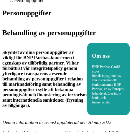
Personuppgifter
Personuppgifter
Behandling av personuppgifter
Skyddet av dina personuppgifter är
Om oss
viktigt för BNP Paribas-koncernen i
egenskap av tillförlitlig partner. Vi har
BNP Paribas Cardif
förbättrat vår integritetspolicy genom
utgör
ytterligare transparens avseende
försäkringsgrenen av
behandling av personuppgifter i relation
den internationella
till marknadsföring samt behandling av
bankkoncernen BNP
personuppgifter i syfte att bekämpa
Paribas, en av Europas
ledande aktörer inom
penningtvätt och finansiering av terrorism
bank- och
samt internationella sanktioner (frysning
finanstjänster.
av tillgångar).
Denna information är senast uppdaterad den 20 maj 2022