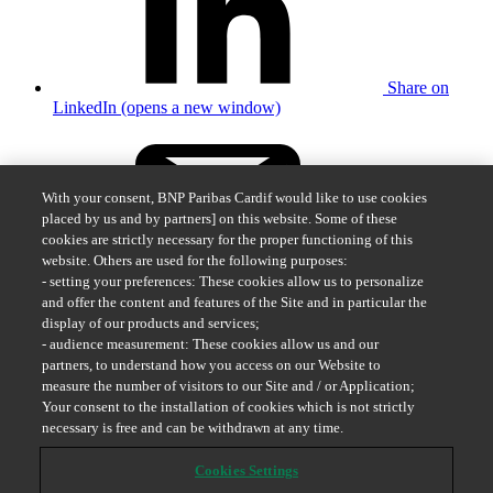
Share on
LinkedIn (opens a new window)
With your consent, BNP Paribas Cardif would like to use cookies
placed by us and by partners] on this website. Some of these
cookies are strictly necessary for the proper functioning of this
website. Others are used for the following purposes:
Share by
- setting your preferences: These cookies allow us to personalize
email
and offer the content and features of the Site and in particular the
display of our products and services;
BNP Paribas Cardif Sweden
- audience measurement: These cookies allow us and our
partners, to understand how you access on our Website to
Submit a claim
measure the number of visitors to our Site and / or Application;
Send in documents
Your consent to the installation of cookies which is not strictly
Contact us
necessary is free and can be withdrawn at any time.
Cookies Settings