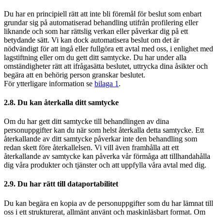
Du har en principiell rätt att inte bli föremål för beslut som enbart
grundar sig på automatiserad behandling utifrån profilering eller
liknande och som har rättslig verkan eller påverkar dig på ett
betydande sätt. Vi kan dock automatisera beslut om det är
nödvändigt för att ingå eller fullgöra ett avtal med oss, i enlighet med
lagstiftning eller om du gett ditt samtycke. Du har under alla
omständigheter rätt att ifrågasätta beslutet, uttrycka dina åsikter och
begära att en behörig person granskar beslutet.
För ytterligare information se
bilaga 1
.
2.8. Du kan återkalla ditt samtycke
Om du har gett ditt samtycke till behandlingen av dina
personuppgifter kan du när som helst återkalla detta samtycke. Ett
återkallande av ditt samtycke påverkar inte den behandling som
redan skett före återkallelsen. Vi vill även framhålla att ett
återkallande av samtycke kan påverka vår förmåga att tillhandahålla
dig våra produkter och tjänster och att uppfylla våra avtal med dig.
2.9. Du har rätt till dataportabilitet
Du kan begära en kopia av de personuppgifter som du har lämnat till
oss i ett strukturerat, allmänt använt och maskinläsbart format. Om