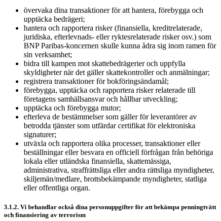
övervaka dina transaktioner för att hantera, förebygga och
upptäcka bedrägeri;
hantera och rapportera risker (finansiella, kreditrelaterade,
juridiska, efterlevnads- eller ryktesrelaterade risker osv.) som
BNP Paribas-koncernen skulle kunna ådra sig inom ramen för
sin verksamhet;
bidra till kampen mot skattebedrägerier och uppfylla
skyldigheter när det gäller skattekontroller och anmälningar;
registrera transaktioner för bokföringsändamål;
förebygga, upptäcka och rapportera risker relaterade till
företagens samhällsansvar och hållbar utveckling;
upptäcka och förebygga mutor;
efterleva de bestämmelser som gäller för leverantörer av
betrodda tjänster som utfärdar certifikat för elektroniska
signaturer;
utväxla och rapportera olika processer, transaktioner eller
beställningar eller besvara en officiell förfrågan från behöriga
lokala eller utländska finansiella, skattemässiga,
administrativa, straffrättsliga eller andra rättsliga myndigheter,
skiljemän/medlare, brottsbekämpande myndigheter, statliga
eller offentliga organ.
3.1.2. Vi behandlar också dina personuppgifter för att bekämpa penningtvätt
och finansiering av terrorism