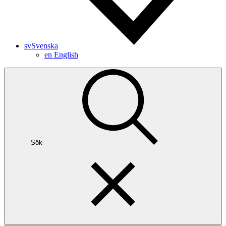
sv
Svenska
en
English
Sök