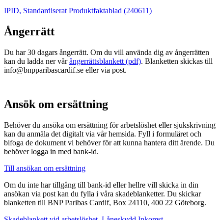
IPID, Standardiserat Produktfaktablad (240611)
Ångerrätt
Du har 30 dagars ångerrätt. Om du vill använda dig av ångerrätten
kan du ladda ner vår
ångerrättsblankett (pdf)
. Blanketten skickas till
info@bnpparibascardif.se eller via post.
Ansök om ersättning
Behöver du ansöka om ersättning för arbetslöshet eller sjukskrivning
kan du anmäla det digitalt via vår hemsida. Fyll i formuläret och
bifoga de dokument vi behöver för att kunna hantera ditt ärende. Du
behöver logga in med bank-id.
Till ansökan om ersättning
Om du inte har tillgång till bank-id eller hellre vill skicka in din
ansökan via post kan du fylla i våra skadeblanketter. Du skickar
blanketten till BNP Paribas Cardif, Box 24110, 400 22 Göteborg.
Skadeblankett vid arbetslöshet, Låneskydd Inkomst