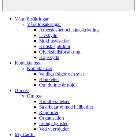
Våra försäkringar
Våra försäkringar
Arbetslöshet och sjukskrivning
Livskydd
Sjukhusvistelse
Kritisk sjukdom
Olycksfallsförsäkring
Köpskydd
Kontakta oss
Kontakta oss
Vanliga frågor och svar
Blanketter
Om du inte är nöjd
Om oss
Om oss
Kundberättelser
Så arbetar vi med hållbarhet
Rapporter
Organisation
Lediga tjänster
Vad vi erbjuder
My Cardif