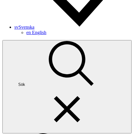
sv
Svenska
en
English
Sök